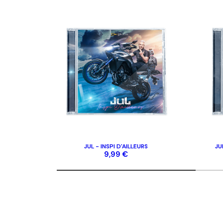
A PROPOS DE D&P
AIDE
Mentions légales
Contac
Gérer les cookies
FAQ
CGV
Politique de protection de la vie privée
JUL - INSPI D'AILLEURS
JU
9,99 €