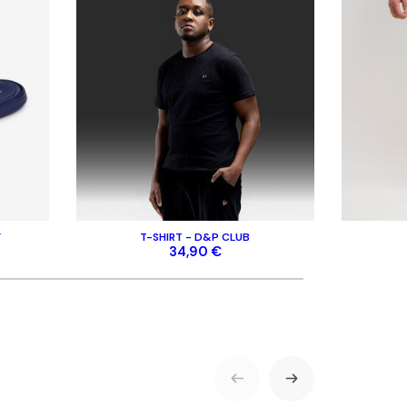
Y
T-SHIRT - D&P CLUB
34,90 €
ENVOYER