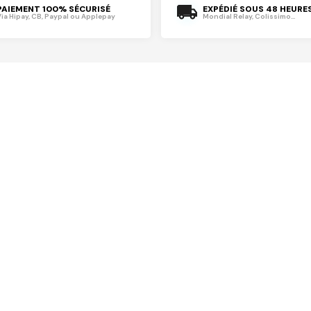
PAIEMENT 100% SÉCURISÉ
EXPÉDIÉ SOUS 48 HEURE
Via Hipay, CB, Paypal ou Applepay
Mondial Relay, Colissimo...