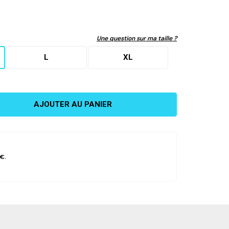
SE CONNECTER
CRÉER UN COMPTE
Une question sur ma taille ?
L
XL
AJOUTER AU PANIER
 €
.