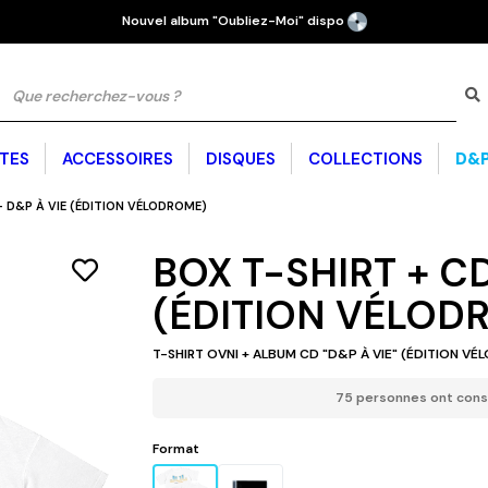
Nouvel album "Oubliez-Moi" dispo
TES
ACCESSOIRES
DISQUES
COLLECTIONS
D&P
T
e
- D&P À VIE (ÉDITION VÉLODROME)
CHAUSSURES ET
BRASSIÈRES SPORT
SWEATS
BONNETS
GOODIES
SWEATS
LEGGINGS
SURVÊTEMENTS
CAGOULE
PLAGE
CLAQUETTES
BOX T-SHIRT + CD
(ÉDITION VÉLOD
AMBA
D - TP SUR
CH CLUB
T-SHIRT ÉDITION VÉLODROME
COLLECTION SUMMER 26
D&P À VIE :
SAMBA
EGGINGS
T-SHIRT OVNI + ALBUM CD "D&P À VIE" (ÉDITION V
M
N COTON GAUFRÉ
 OVNI
MA
75 personnes ont consul
FORMANCE
T-S
Format