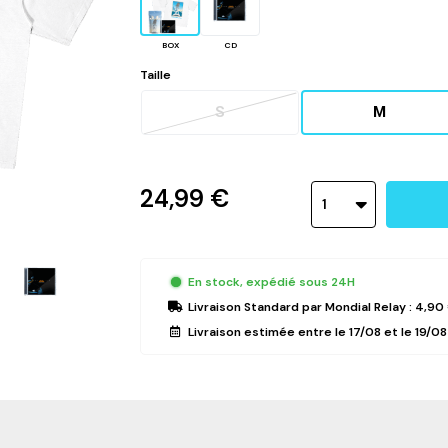
BOX
CD
Taille
S
M
24,99 €
1
En stock, expédié sous 24H
Livraison Standard
par Mondial Relay :
4,90
Livraison estimée entre le
17/08
et le
19/08