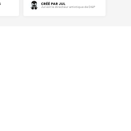
S
CRÉÉ PAR JUL
Jul est le directeur artistique de D&P