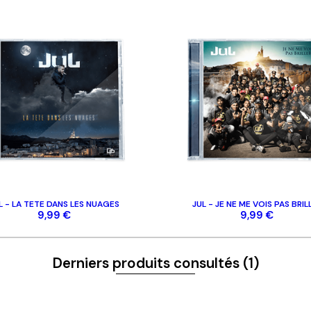
 & CONTACTS
NOS CATÉGORIES
t
Homme
Femme
Enfant
Casquettes
Accessoires
Disques
L - LA TETE DANS LES NUAGES
JUL - JE NE ME VOIS PAS BRIL
9,99 €
9,99 €
Derniers produits consultés
(1)