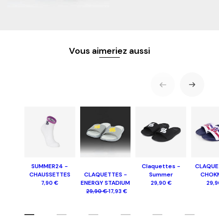
Vous aimeriez aussi
SUMMER24 -
Claquettes -
CLAQUE
CHAUSSETTES
CLAQUETTES -
Summer
CHOK
ENERGY STADIUM
7,90 €
29,90 €
29,9
29,90 €
17,93 €