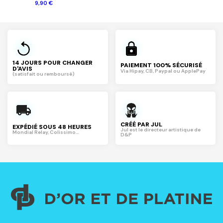
9,90 €
14 JOURS POUR CHANGER
PAIEMENT 100% SÉCURISÉ
D'AVIS
Via Hipay, CB, Paypal ou ApplePay
(satisfait ou remboursé)
CRÉÉ PAR JUL
EXPÉDIÉ SOUS 48 HEURES
Jul est le directeur artistique de
Mondial Relay, Colissimo...
D&P