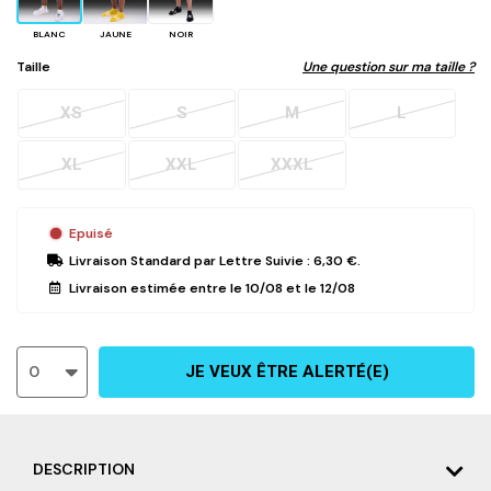
BLANC
JAUNE
NOIR
Taille
Une question sur ma taille ?
XS
S
M
L
XL
XXL
XXXL
Epuisé
Livraison Standard
par Lettre Suivie :
6,30 €
.
Livraison estimée entre le
10/08
et le
12/08
0
JE VEUX ÊTRE ALERTÉ(E)
DESCRIPTION