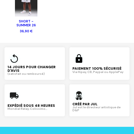
SHORT -
SUMMER 26
36,90 €
14 JOURS POUR CHANGER
PAIEMENT 100% SÉCURISÉ
D'AVIS
Via Hipay, CB, Paypal ou ApplePay
(satisfait ou remboursé)
CRÉÉ PAR JUL
EXPÉDIÉ SOUS 48 HEURES
Jul est le directeur artistique de
Mondial Relay, Colissimo...
D&P