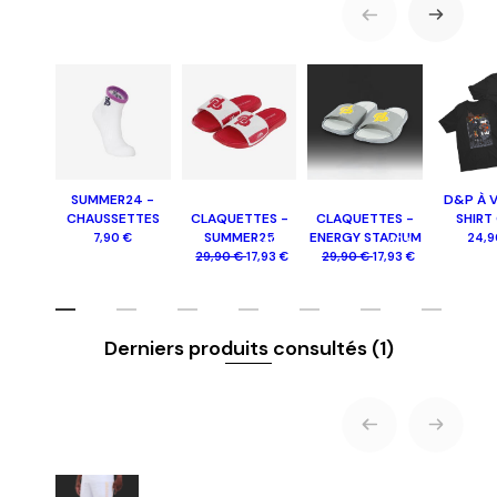
SUMMER24 -
D&P À V
CHAUSSETTES
CLAQUETTES -
CLAQUETTES -
SHIRT
SUMMER25
ENERGY STADIUM
7,90 €
24,9
-40%
-40%
29,90 €
17,93 €
29,90 €
17,93 €
Derniers produits consultés
(1)