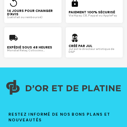
14 JOURS POUR CHANGER
PAIEMENT 100% SÉCURISÉ
D'AVIS
Via Hipay, CB, Paypal ou ApplePay
(satisfait ou remboursé)
CRÉÉ PAR JUL
EXPÉDIÉ SOUS 48 HEURES
Jul est le directeur artistique de
Mondial Relay, Colissimo...
D&P
RESTEZ INFORMÉ DE NOS BONS PLANS ET
NOUVEAUTÉS