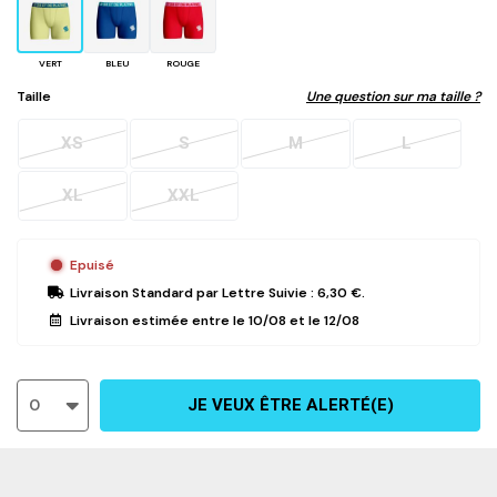
VERT
BLEU
ROUGE
Taille
Une question sur ma taille ?
XS
S
M
L
XL
XXL
Epuisé
Livraison Standard
par Lettre Suivie :
6,30 €
.
Livraison estimée entre le
10/08
et le
12/08
0
JE VEUX ÊTRE ALERTÉ(E)