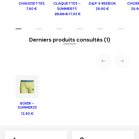
CHAUSSETTES
CLAQUETTES -
D&P X REEBOK
CHOK
SUMMER25
7,90 €
29,90 €
29,9
-40%
29,90 €
17,93 €
Derniers produits consultés
(1)
BOXER -
SUMMER25
12,90 €