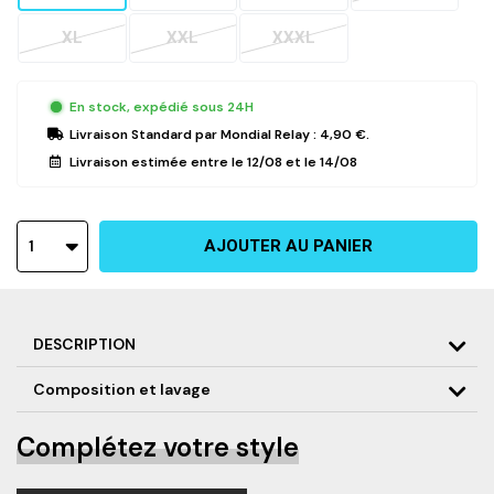
XL
XXL
XXXL
En stock, expédié sous 24H
Livraison Standard
par Mondial Relay :
4,90 €
.
Livraison estimée entre le
12/08
et le
14/08
1
AJOUTER AU PANIER
DESCRIPTION
Composition et lavage
Pantalon de survêtement noir avec détails rouge
Impression motif topographique "PERFORMANCE 25"
Logos D&P en 3D (silicone) présent sur la hanche gauche et
Complétez votre style
"D'OR ET DE PLATINE" à l'arrière, sur la jambe droite
Cordon de serrage au niveau de la taille
Poches latérales