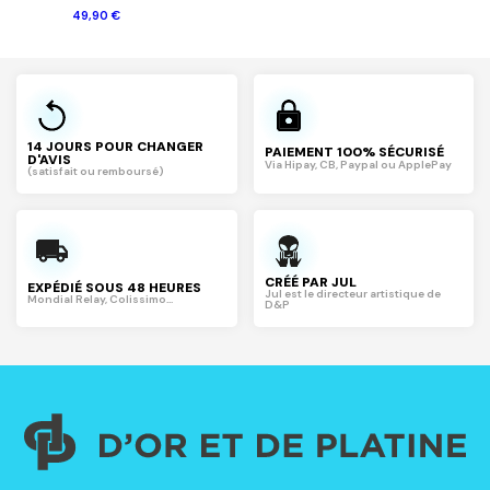
49,90 €
14 JOURS POUR CHANGER
PAIEMENT 100% SÉCURISÉ
D'AVIS
Via Hipay, CB, Paypal ou ApplePay
(satisfait ou remboursé)
CRÉÉ PAR JUL
EXPÉDIÉ SOUS 48 HEURES
Jul est le directeur artistique de
Mondial Relay, Colissimo...
D&P