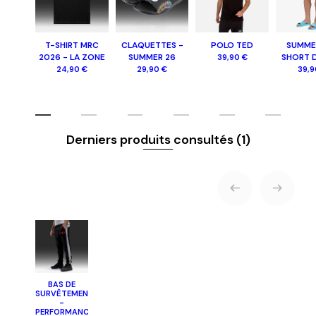
T-SHIRT MRC
CLAQUETTES -
POLO TED
SUMME
2026 - LA ZONE
SUMMER 26
SHORT D
39,90 €
24,90 €
29,90 €
39,9
Derniers produits consultés
(1)
BAS DE
SURVÊTEMENT
-
PERFORMANCE