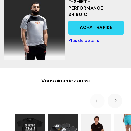
T-SHIRT -
Ourlet élastique présent aux chevilles
PERFORMANCE
Collection "PERFORMANCE 25" - édition limitée
Composition : 95% Nylon 5% Spandex
34,90 €
ACHAT RAPIDE
Plus de details
Vous aimeriez aussi