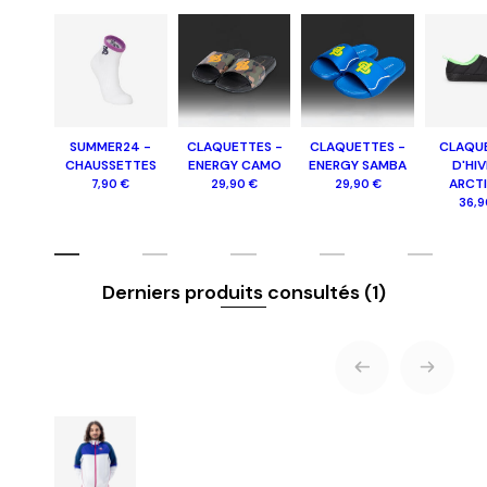
SUMMER24 -
CLAQUETTES -
CLAQUETTES -
CLAQU
CHAUSSETTES
ENERGY CAMO
ENERGY SAMBA
D'HIV
ARCT
7,90 €
29,90 €
29,90 €
36,9
Derniers produits consultés
(1)