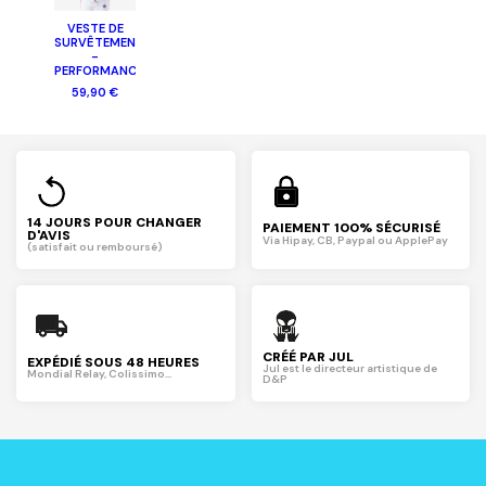
VESTE DE
SURVÊTEMENT
-
PERFORMANCE
59,90 €
14 JOURS POUR CHANGER
PAIEMENT 100% SÉCURISÉ
D'AVIS
Via Hipay, CB, Paypal ou ApplePay
(satisfait ou remboursé)
CRÉÉ PAR JUL
EXPÉDIÉ SOUS 48 HEURES
Jul est le directeur artistique de
Mondial Relay, Colissimo...
D&P