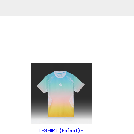
RESTEZ INFORMÉ DE NOS BONS PLAN
A PROPOS DE D&P
AIDE
Mentions légales
Contac
Gérer les cookies
FAQ
CGV
Politique de protection de la vie privée
T-SHIRT (Enfant) -