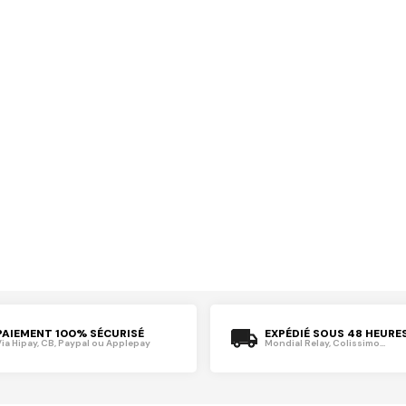
PAIEMENT 100% SÉCURISÉ
EXPÉDIÉ SOUS 48 HEURE
Via Hipay, CB, Paypal ou Applepay
Mondial Relay, Colissimo...