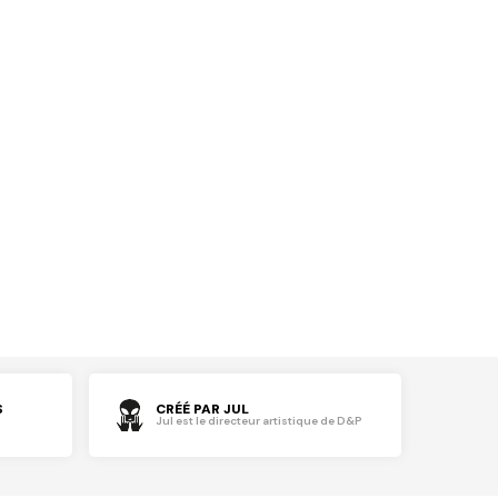
S
CRÉÉ PAR JUL
Jul est le directeur artistique de D&P