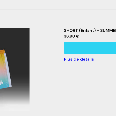
ATINE” au dos
la respirabilité du t-shirt
SHORT (Enfant) - SUMME
36,90 €
Plus de details