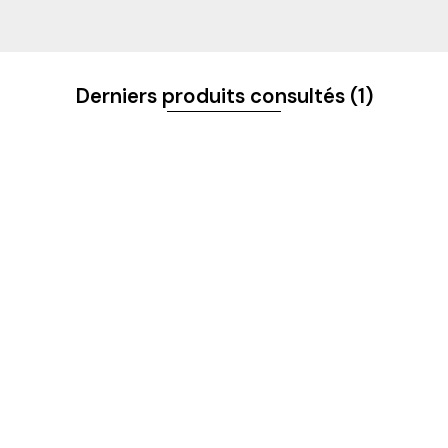
S ET NOUVEAUTÉS
Derniers produits consultés
(1)
 & CONTACTS
NOS CATÉGORIES
t
Homme
Femme
Enfant
Casquettes
Accessoires
Disques