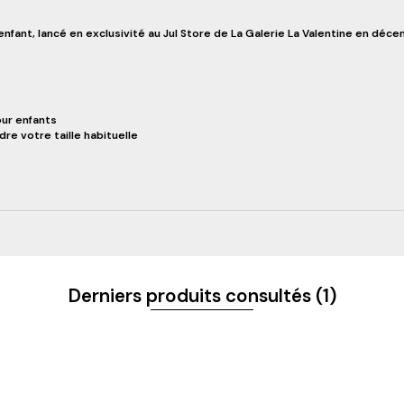
t enfant, lancé en exclusivité au Jul Store de La Galerie La Valentine en d
our enfants
e votre taille habituelle
Derniers produits consultés
(1)
S ET NOUVEAUTÉS