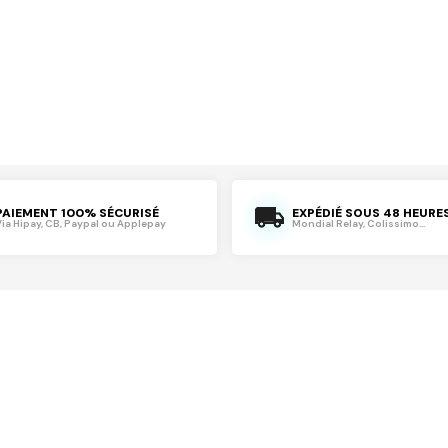
PAIEMENT 100% SÉCURISÉ
EXPÉDIÉ SOUS 48 HEURE
Via Hipay, CB, Paypal ou Applepay
Mondial Relay, Colissimo...