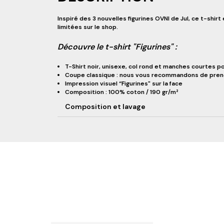
Inspiré des 3 nouvelles figurines OVNI de Jul, ce t-shir
limitées sur le shop.
Découvre le t-shirt "Figurines" :
T-Shirt noir, unisexe, col rond et manches courtes p
Coupe classique : nous vous recommandons de prendr
Impression visuel “Figurines" sur la face
Composition : 100% coton / 190 gr/m²
Composition et lavage
RESTEZ INFORMÉ DE NOS BONS PLAN