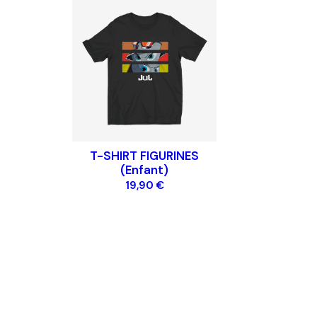
A PROPOS DE D&P
AIDE
Mentions légales
Contac
Gérer les cookies
FAQ
CGV
Politique de protection de la vie privée
T-SHIRT FIGURINES
(Enfant)
19,90 €