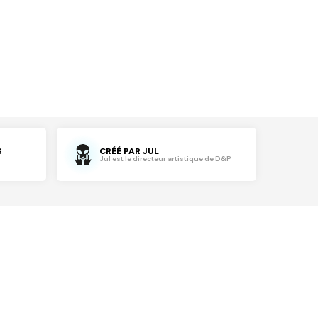
S
CRÉÉ PAR JUL
Jul est le directeur artistique de D&P