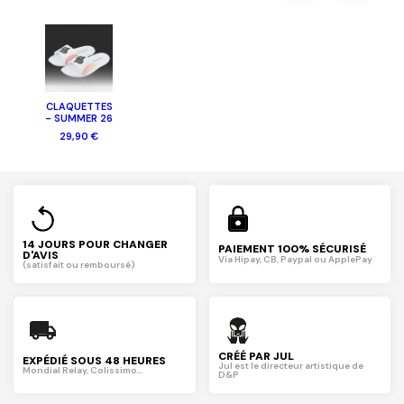
CLAQUETTES
- SUMMER 26
29,90 €
14 JOURS POUR CHANGER
PAIEMENT 100% SÉCURISÉ
D'AVIS
Via Hipay, CB, Paypal ou ApplePay
(satisfait ou remboursé)
CRÉÉ PAR JUL
EXPÉDIÉ SOUS 48 HEURES
Jul est le directeur artistique de
Mondial Relay, Colissimo...
D&P