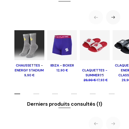
CHAUSSETTES -
IBIZA - BOXER
CLAQUE
ENERGY STADIUM
CLAQUETTES -
ENE
12,90 €
SUMMER25
CLASS
9,90 €
-40%
29,90 €
17,93 €
29,9
Derniers produits consultés
(1)