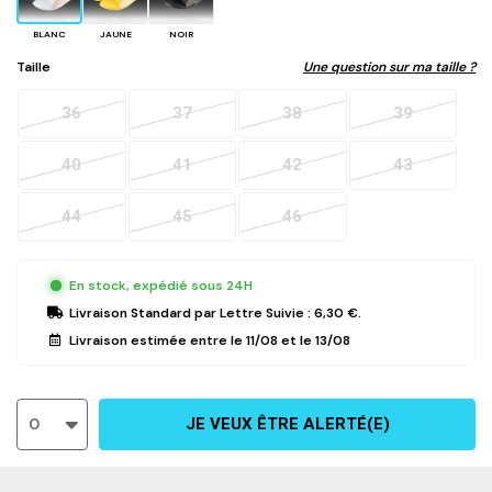
BLANC
JAUNE
NOIR
Taille
Une question sur ma taille ?
36
37
38
39
40
41
42
43
44
45
46
En stock, expédié sous 24H
Livraison Standard
par Lettre Suivie :
6,30 €
.
Livraison estimée entre le
11/08
et le
13/08
0
JE VEUX ÊTRE ALERTÉ(E)