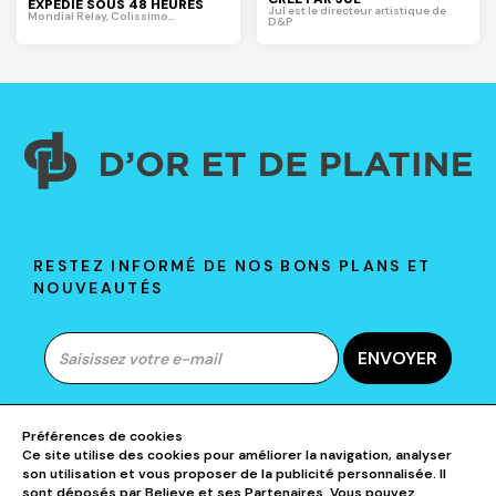
EXPÉDIÉ SOUS 48 HEURES
Jul est le directeur artistique de
Mondial Relay, Colissimo...
D&P
RESTEZ INFORMÉ DE NOS BONS PLANS ET
NOUVEAUTÉS
ENVOYER
Préférences de cookies
Ce site utilise des cookies pour améliorer la navigation, analyser
A PROPOS DE D&P
son utilisation et vous proposer de la publicité personnalisée. Il
sont déposés par Believe et ses Partenaires. Vous pouvez