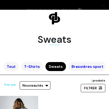
Nouvel album "Oubliez-Moi" dispo
Sweats
Tout
T-Shirts
Sweats
Brassières sport
1
produits
Trier par
Nouveautés
FILTRER