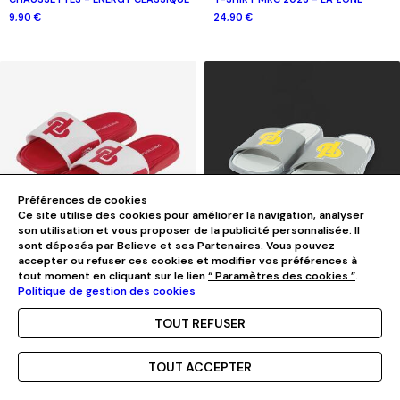
9,90 €
24,90 €
Préférences de cookies
Ce site utilise des cookies pour améliorer la navigation, analyser
son utilisation et vous proposer de la publicité personnalisée. Il
-40%
-40%
sont déposés par Believe et ses Partenaires. Vous pouvez
accepter ou refuser ces cookies et modifier vos préférences à
3 Couleurs
1 Couleur
tout moment en cliquant sur le lien
“ Paramètres des cookies ”
.
CLAQUETTES - SUMMER25
CLAQUETTES - ENERGY STADIUM
Politique de gestion des cookies
17,93 €
29,90 €
17,93 €
29,90 €
TOUT REFUSER
TOUT ACCEPTER
Menu
Accueil
Mon compte
Mon panier