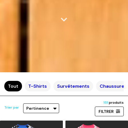
Tout
T-Shirts
Survêtements
Chaussures 
151
produits
Trier par
Pertinence
FILTRER