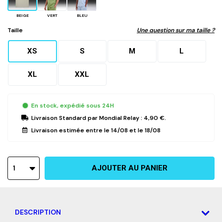
BEIGE
VERT
BLEU
Taille
Une question sur ma taille ?
XS
S
M
L
XL
XXL
En stock, expédié sous 24H
Livraison Standard
par Mondial Relay :
4,90 €
.
Livraison estimée entre le
14/08
et le
18/08
1
AJOUTER AU PANIER
DESCRIPTION