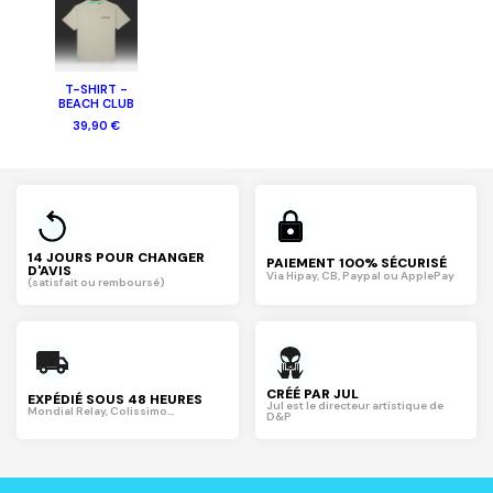
T-SHIRT -
BEACH CLUB
39,90 €
14 JOURS POUR CHANGER
PAIEMENT 100% SÉCURISÉ
D'AVIS
Via Hipay, CB, Paypal ou ApplePay
(satisfait ou remboursé)
CRÉÉ PAR JUL
EXPÉDIÉ SOUS 48 HEURES
Jul est le directeur artistique de
Mondial Relay, Colissimo...
D&P