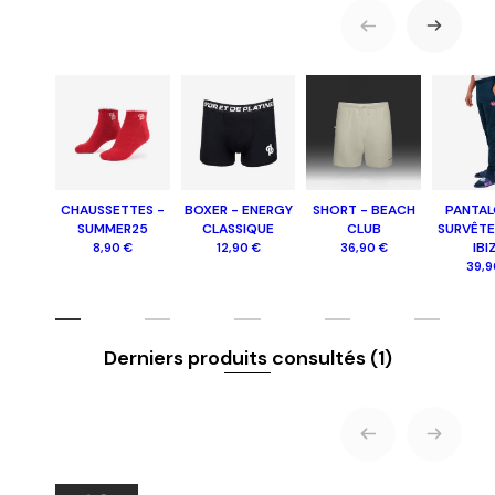
CHAUSSETTES -
BOXER - ENERGY
SHORT - BEACH
PANTAL
SUMMER25
CLASSIQUE
CLUB
SURVÊTE
IBI
8,90 €
12,90 €
36,90 €
39,9
Derniers produits consultés
(1)