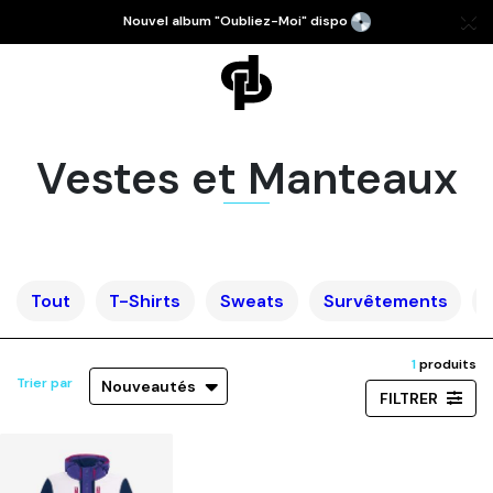
Nouvel album "Oubliez-Moi" dispo
Vestes et Manteaux
Tout
T-Shirts
Sweats
Survêtements
1
produits
Trier par
Nouveautés
FILTRER