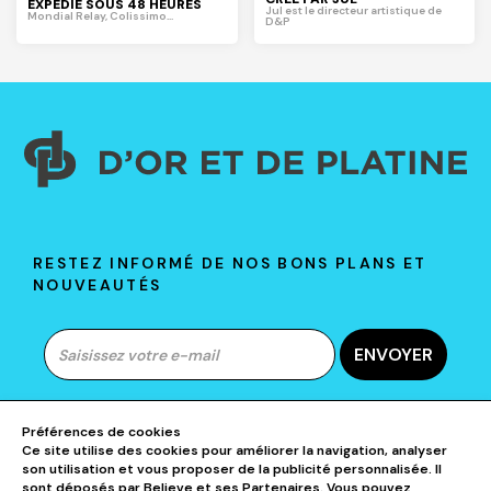
EXPÉDIÉ SOUS 48 HEURES
Jul est le directeur artistique de
Mondial Relay, Colissimo...
D&P
RESTEZ INFORMÉ DE NOS BONS PLANS ET
NOUVEAUTÉS
ENVOYER
Préférences de cookies
Ce site utilise des cookies pour améliorer la navigation, analyser
A PROPOS DE D&P
son utilisation et vous proposer de la publicité personnalisée. Il
sont déposés par Believe et ses Partenaires. Vous pouvez