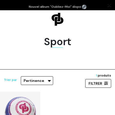
Nouvel album "Oubliez-Moi" dispo
Sport
1
produits
Trier par
Pertinence
FILTRER