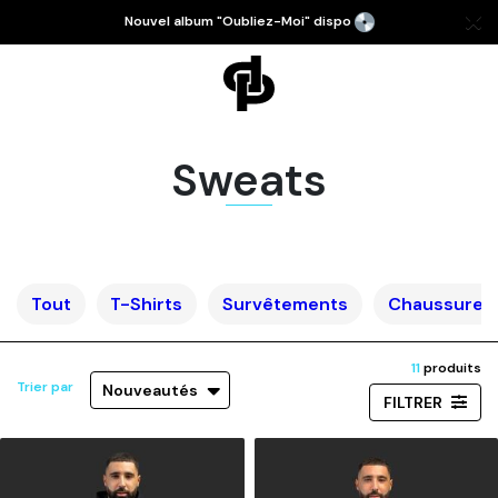
Nouvel album "Oubliez-Moi" dispo
Sweats
Tout
T-Shirts
Survêtements
Chaussures 
11
produits
Trier par
Nouveautés
FILTRER