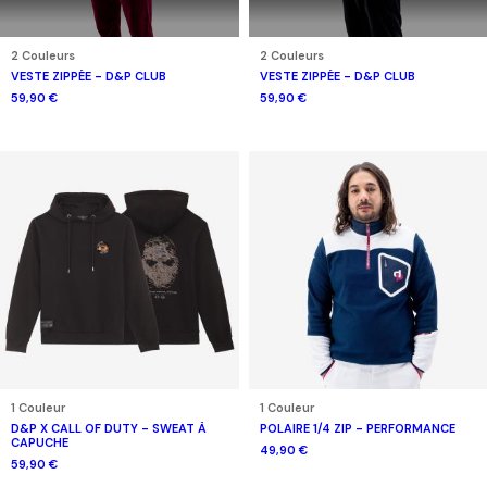
2 Couleurs
2 Couleurs
VESTE ZIPPÉE - D&P CLUB
VESTE ZIPPÉE - D&P CLUB
59,90 €
59,90 €
1 Couleur
1 Couleur
D&P X CALL OF DUTY - SWEAT À
POLAIRE 1/4 ZIP - PERFORMANCE
CAPUCHE
49,90 €
59,90 €