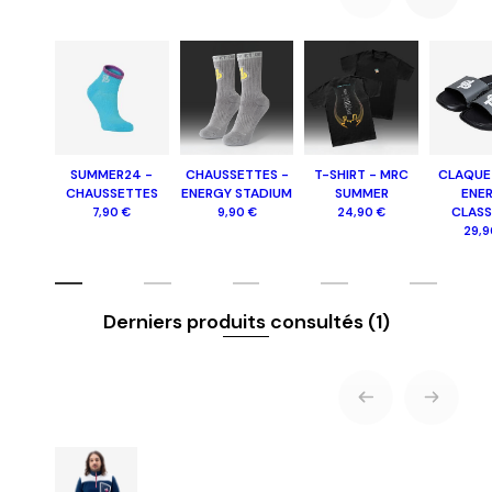
SUMMER24 -
CHAUSSETTES -
T-SHIRT - MRC
CLAQUE
CHAUSSETTES
ENERGY STADIUM
SUMMER
ENE
CLASS
7,90 €
9,90 €
24,90 €
29,9
Derniers produits consultés
(1)