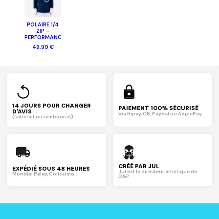
POLAIRE 1/4
ZIP -
PERFORMANCE
49,90 €
14 JOURS POUR CHANGER
PAIEMENT 100% SÉCURISÉ
D'AVIS
Via Hipay, CB, Paypal ou ApplePay
(satisfait ou remboursé)
CRÉÉ PAR JUL
EXPÉDIÉ SOUS 48 HEURES
Jul est le directeur artistique de
Mondial Relay, Colissimo...
D&P