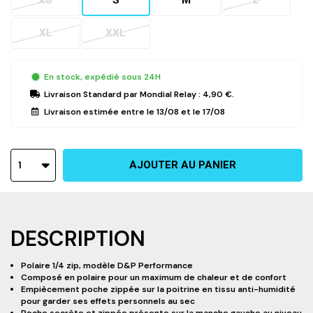
XS
S
M
L
XL
XXL
En stock, expédié sous 24H
Livraison Standard
par Mondial Relay :
4,90 €
.
Livraison estimée entre le
13/08
et le
17/08
1
AJOUTER AU PANIER
DESCRIPTION
Polaire 1/4 zip, modèle D&P Performance
Composé en polaire pour un maximum de chaleur et de confort
Empiècement poche zippée sur la poitrine en tissu anti-humidité
pour garder ses effets personnels au sec