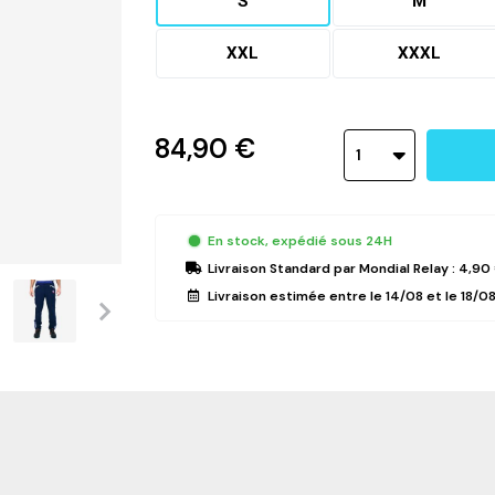
S
M
XXL
XXXL
84,90 €
1
En stock, expédié sous 24H
Livraison Standard
par Mondial Relay :
4,90
Livraison estimée entre le
14/08
et le
18/0