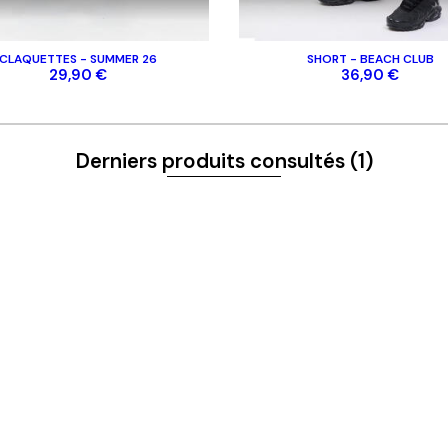
t
Homme
Femme
CLAQUETTES - SUMMER 26
SHORT - BEACH CLUB
Enfant
29,90 €
36,90 €
Casquettes
Accessoires
Derniers produits consultés
(1)
Disques