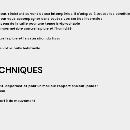
rieur, résistant au vent et aux intempéries, il s'adapte à toutes les con
 pour vous accompagner dans toutes vos sorties hivernales
veau de la taille pour une tenue irréprochable
imperméable contre la pluie et l'humidité
e la pluie et la saturation du tissu
 votre taille habituelle
ECHNIQUES
t, déperlant et pour un meilleur rapport chaleur-poids :
nne
liberté de mouvement