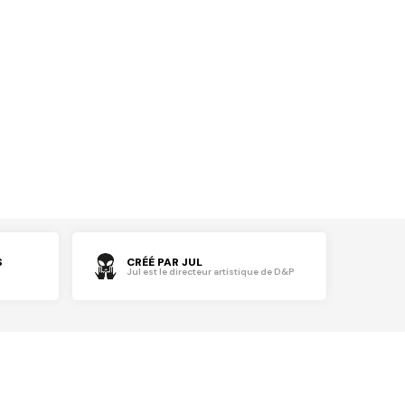
S
CRÉÉ PAR JUL
Jul est le directeur artistique de D&P