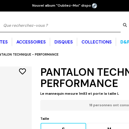
Nouvel album "Oubliez-Moi" dispo
TES
ACCESSOIRES
DISQUES
COLLECTIONS
D&P
NTALON TECHNIQUE - PERFORMANCE
CHAUSSURES ET
BRASSIÈRES SPORT
SWEATS
BONNETS
GOODIES
SWEATS
LEGGINGS
SURVÊTEMENTS
CAGOULE
PLAGE
CLAQUETTES
PANTALON TECHN
PERFORMANCE
AMBA
D - TP SUR
CH CLUB
T-SHIRT ÉDITION VÉLODROME
COLLECTION SUMMER 26
D&P À VIE :
SAMBA
EGGINGS
Le mannequin mesure 1m83 et porte la taille L
M
N COTON GAUFRÉ
 OVNI
MA
18 personnes ont consul
FORMANCE
T-S
Taille