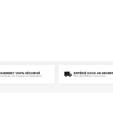
PAIEMENT 100% SÉCURISÉ
EXPÉDIÉ SOUS 48 HEURE
Via Hipay, CB, Paypal ou Applepay
Mondial Relay, Colissimo...