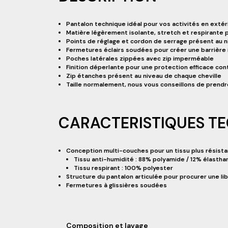
Pantalon technique idéal pour vos activités en exté
Matière légèrement isolante, stretch et respirante
Points de réglage et cordon de serrage présent au ni
Fermetures éclairs soudées pour créer une barrière 
Poches latérales zippées avec zip imperméable
Finition déperlante pour une protection efficace contr
Zip étanches présent au niveau de chaque cheville
Taille normalement, nous vous conseillons de prendre
CARACTERISTIQUES T
Conception multi-couches pour un tissu plus résistan
Tissu anti-humidité : 88% polyamide / 12% élastha
Tissu respirant : 100% polyester
Structure du pantalon articulée pour procurer une 
Fermetures à glissières soudées
Composition et lavage