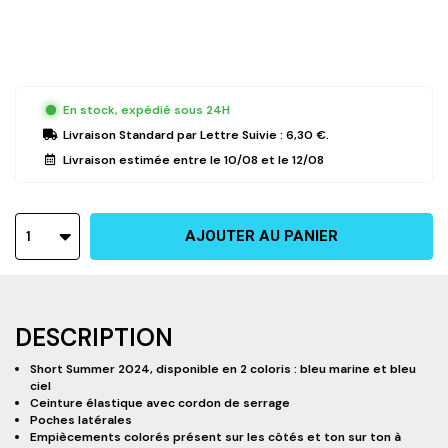
XS
S
M
L
XL
XXL
En stock, expédié sous 24H
Livraison Standard
par Lettre Suivie :
6,30 €
.
Livraison estimée entre le
10/08
et le
12/08
1
AJOUTER AU PANIER
DESCRIPTION
Short Summer 2024, disponible en 2 coloris : bleu marine et bleu
ciel
Ceinture élastique avec cordon de serrage
Poches latérales
Empiècements colorés présent sur les côtés et ton sur ton à