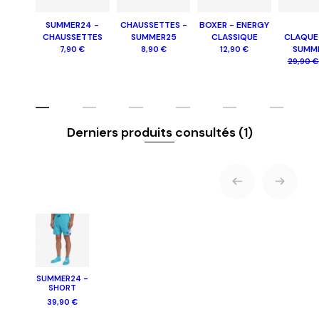
SUMMER24 -
CHAUSSETTES -
BOXER - ENERGY
CHAUSSETTES
SUMMER25
CLASSIQUE
CLAQUE
SUMM
7,90 €
8,90 €
12,90 €
29,90 
Derniers produits consultés
(1)
SUMMER24 -
SHORT
39,90 €