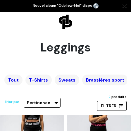
Nouvel album "Oubliez-Moi" dispo
Leggings
Tout
T-Shirts
Sweats
Brassières sport
2
produits
Trier par
Pertinence
FILTRER