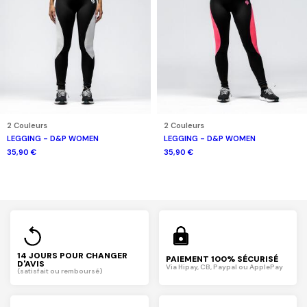
2 Couleurs
2 Couleurs
LEGGING - D&P WOMEN
LEGGING - D&P WOMEN
35,90 €
35,90 €
14 JOURS POUR CHANGER
PAIEMENT 100% SÉCURISÉ
D'AVIS
Via Hipay, CB, Paypal ou ApplePay
(satisfait ou remboursé)