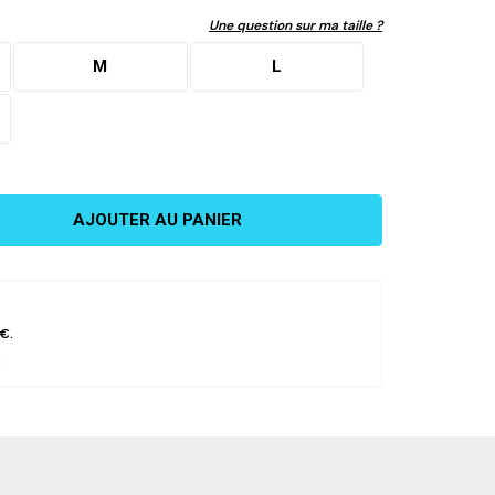
SE CONNECTER
Une question sur ma taille ?
M
L
CRÉER UN COMPTE
AJOUTER AU PANIER
 €
.
8