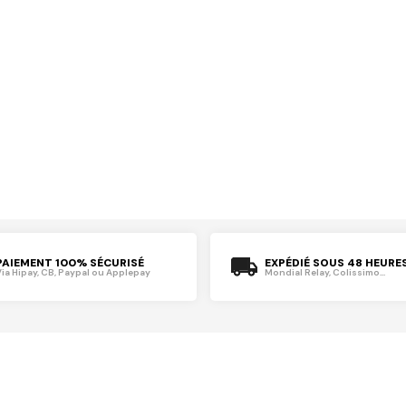
PAIEMENT 100% SÉCURISÉ
EXPÉDIÉ SOUS 48 HEURE
Via Hipay, CB, Paypal ou Applepay
Mondial Relay, Colissimo...