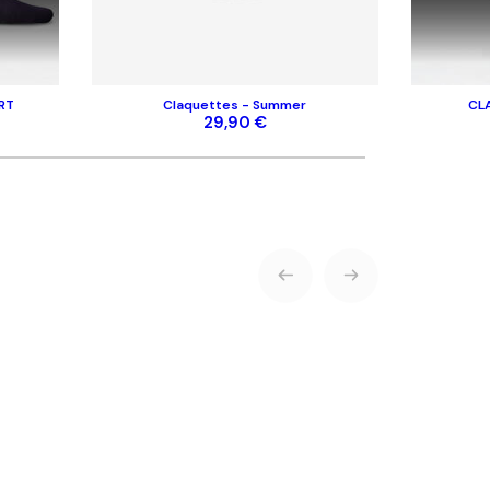
RT
Claquettes - Summer
CL
29,90 €