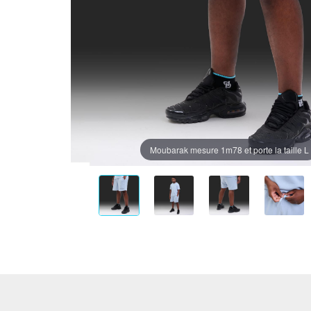
Moubarak mesure 1m78 et porte la taille L