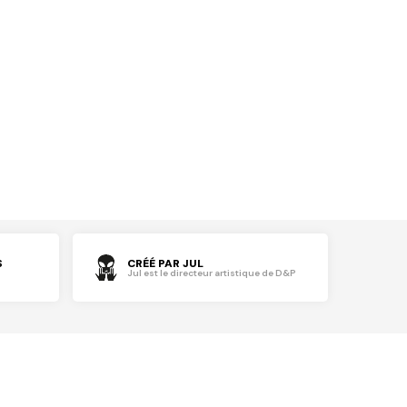
S
CRÉÉ PAR JUL
Jul est le directeur artistique de D&P