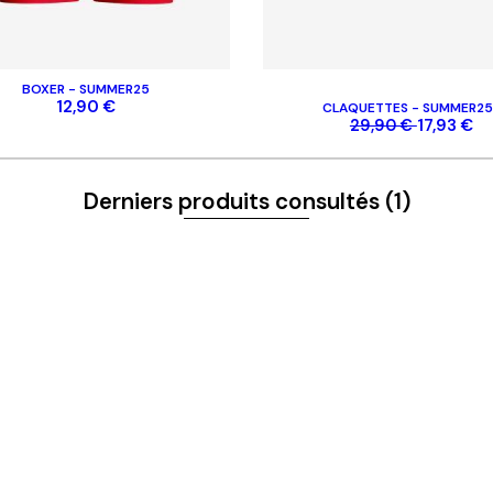
BOXER - SUMMER25
S ET NOUVEAUTÉS
12,90 €
CLAQUETTES - SUMMER25
17,93 €
29,90 €
Derniers produits consultés
(1)
 & CONTACTS
NOS CATÉGORIES
t
Homme
Femme
Enfant
Casquettes
Accessoires
Disques