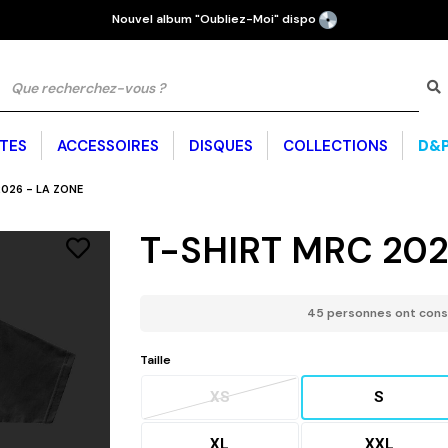
Nouvel album "Oubliez-Moi" dispo
TES
ACCESSOIRES
DISQUES
COLLECTIONS
D&P
T
e
026 - LA ZONE
CHAUSSURES ET
BRASSIÈRES SPORT
SWEATS
BONNETS
GOODIES
SWEATS
LEGGINGS
SURVÊTEMENTS
CAGOULE
PLAGE
CLAQUETTES
T-SHIRT MRC 202
AMBA
45 personnes ont consul
D - TP SUR
CH CLUB
T-SHIRT ÉDITION VÉLODROME
COLLECTION SUMMER 26
D&P À VIE :
SAMBA
EGGINGS
M
Taille
N COTON GAUFRÉ
 OVNI
MA
FORMANCE
T-S
XS
S
XL
XXL