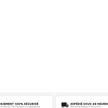
PAIEMENT 100% SÉCURISÉ
EXPÉDIÉ SOUS 48 HEURE
Via Hipay, CB, Paypal ou Applepay
Mondial Relay, Colissimo...