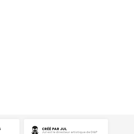
S
CRÉÉ PAR JUL
Jul est le directeur artistique de D&P