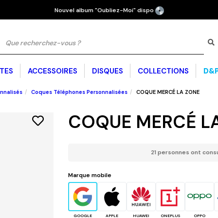
Nouvel album "Oubliez-Moi" dispo
TES
ACCESSOIRES
DISQUES
COLLECTIONS
D&P
T
e
nnalisés
Coques Téléphones Personnalisées
COQUE MERCÉ LA ZONE
CHAUSSURES ET
BRASSIÈRES SPORT
SWEATS
BONNETS
GOODIES
SWEATS
LEGGINGS
SURVÊTEMENTS
CAGOULE
PLAGE
CLAQUETTES
COQUE MERCÉ L
AMBA
21 personnes ont consul
D - TP SUR
CH CLUB
T-SHIRT ÉDITION VÉLODROME
COLLECTION SUMMER 26
D&P À VIE :
SAMBA
EGGINGS
M
Marque mobile
N COTON GAUFRÉ
 OVNI
MA
FORMANCE
T-S
GOOGLE
APPLE
HUAWEI
ONEPLUS
OPPO