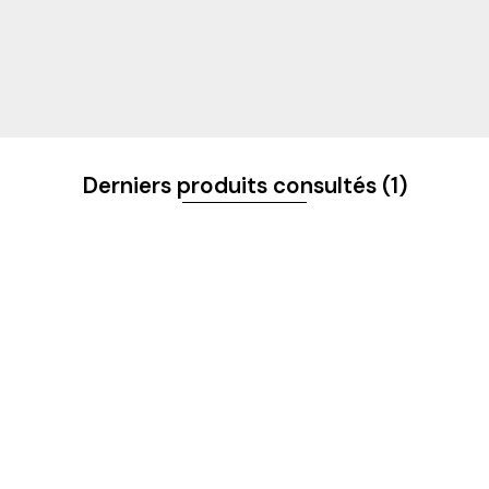
Derniers produits consultés
(1)
S ET NOUVEAUTÉS
 & CONTACTS
NOS CATÉGORIES