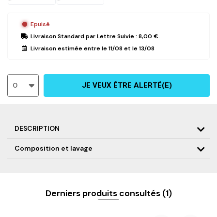
Epuisé
Livraison Standard
par Lettre Suivie :
8,00 €
.
Livraison estimée entre le
11/08
et le
13/08
0
JE VEUX ÊTRE ALERTÉ(E)
DESCRIPTION
Composition et lavage
Gants techniques
Compatibles avec les écrans tactiles
Coloris : Noir et détails gris et rouge
Impression motif topographique "PERFORMANCE 25"
Idéal pour garder ses mains au chaud
Logo D&P thermocollé
Derniers produits consultés
(1)
Fermeture à scratch logo “D’OR ET DE PLATINE"
Collection PERFORMANCE25 – édition limitée