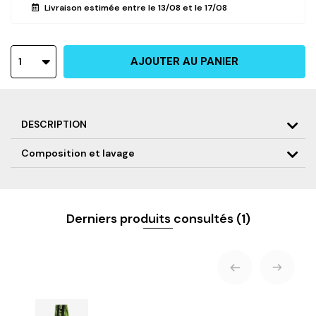
Livraison estimée entre le
13/08
et le
17/08
1
AJOUTER AU PANIER
DESCRIPTION
Composition et lavage
Écharpe - "VIRAGE D&P"
Concue pour les fans les plus passionnés
Écharpe de Collection Verte et Noir
Marquage en tissage logo "D'or et de platine" et OVNI
Composition : 70% Acrylique / 30% Polyester avec Franges
artificielles
Derniers produits consultés
(1)