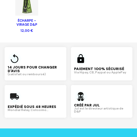
ÉCHARPE -
VIRAGE D&P
12,00 €
14 JOURS POUR CHANGER
PAIEMENT 100% SÉCURISÉ
D'AVIS
Via Hipay, CB, Paypal ou ApplePay
(satisfait ou remboursé)
CRÉÉ PAR JUL
EXPÉDIÉ SOUS 48 HEURES
Jul est le directeur artistique de
Mondial Relay, Colissimo...
D&P