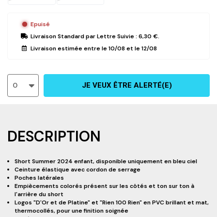
Epuisé
Livraison Standard
par Lettre Suivie :
6,30 €
.
Livraison estimée entre le
10/08
et le
12/08
0
JE VEUX ÊTRE ALERTÉ(E)
DESCRIPTION
Short Summer 2024
enfant
, disponible uniquement en bleu ciel
Ceinture élastique avec cordon de serrage
Poches latérales
Empiècements colorés présent sur les côtés et ton sur ton à
l'arrière du short
Logos "D'Or et de Platine" et "Rien 100 Rien" en PVC brillant et mat,
thermocollés, pour une finition soignée