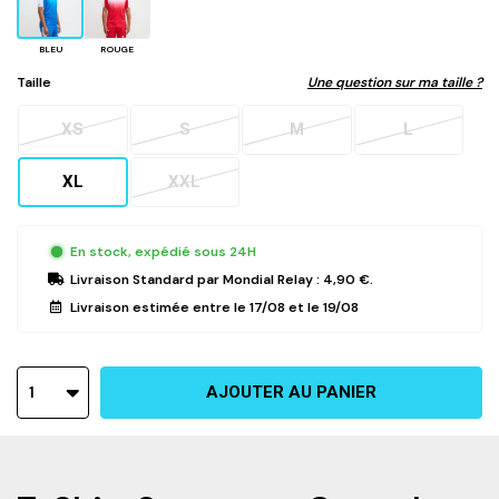
BLEU
ROUGE
Taille
Une question sur ma taille ?
XS
S
M
L
XL
XXL
En stock, expédié sous 24H
Livraison Standard
par Mondial Relay :
4,90 €
.
Livraison estimée entre le
17/08
et le
19/08
1
AJOUTER AU PANIER