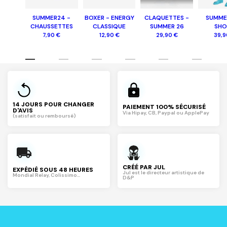
SUMMER24 -
BOXER - ENERGY
CLAQUETTES -
SUMME
CHAUSSETTES
CLASSIQUE
SUMMER 26
SHO
7,90 €
12,90 €
29,90 €
39,9
14 JOURS POUR CHANGER
PAIEMENT 100% SÉCURISÉ
D'AVIS
Via Hipay, CB, Paypal ou ApplePay
(satisfait ou remboursé)
CRÉÉ PAR JUL
EXPÉDIÉ SOUS 48 HEURES
Jul est le directeur artistique de
Mondial Relay, Colissimo...
D&P