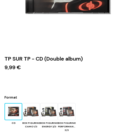
TP SUR TP - CD (Double album)
9,99 €
Format
CD
BOX FIGURINE
BOX FIGURINE
BOX FIGURINE
CAMO 1/3
ENERGY 2/3
PERFORMANCE
3/3