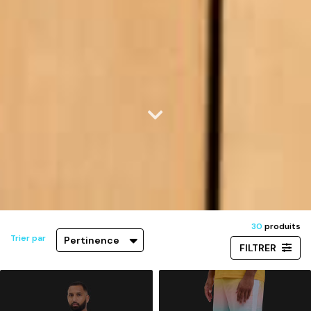
30
produits
Trier par
Pertinence
FILTRER