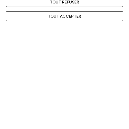
TOUT REFUSER
TOUT ACCEPTER
Menu
Accueil
Mon compte
Mon panier
Ce produit n'est plus disponible pour le moment.