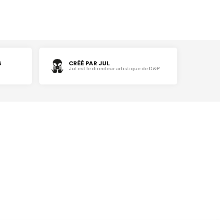
S
CRÉÉ PAR JUL
Jul est le directeur artistique de D&P