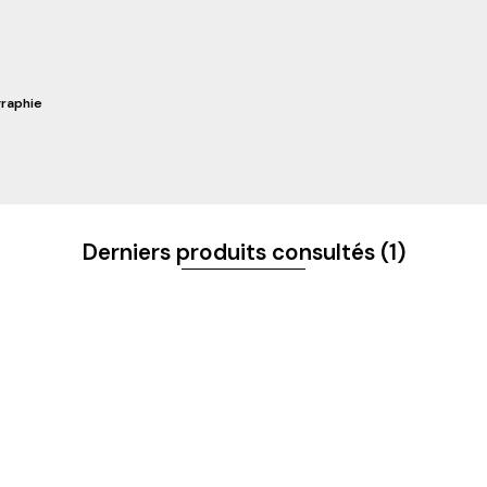
graphie
Derniers produits consultés
(1)
S ET NOUVEAUTÉS
 & CONTACTS
NOS CATÉGORIES