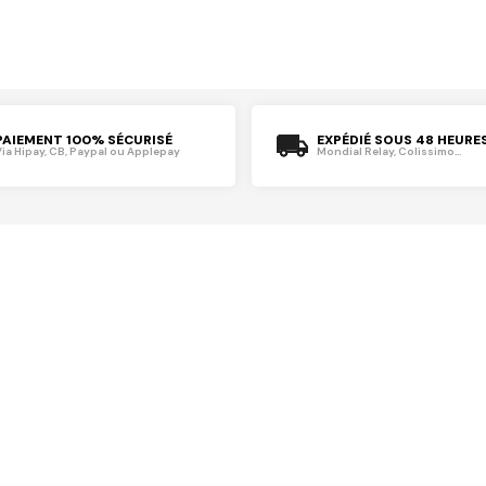
PAIEMENT 100% SÉCURISÉ
EXPÉDIÉ SOUS 48 HEURE
Via Hipay, CB, Paypal ou Applepay
Mondial Relay, Colissimo...