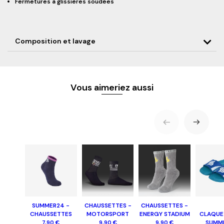
Fermetures à glissières soudées
Composition et lavage
Vous aimeriez aussi
SUMMER24 -
CHAUSSETTES -
CHAUSSETTES -
CHAUSSETTES
MOTORSPORT
ENERGY STADIUM
CLAQUE
SUMM
7,90 €
9,90 €
9,90 €