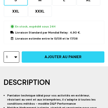
S
M
L
XL
XXL
XXXL
En stock, expédié sous 24H
Livraison Standard
par Mondial Relay :
4,90 €
.
Livraison estimée entre le
13/08
et le
17/08
1
AJOUTER AU PANIER
DESCRIPTION
Pantalon technique idéal pour vos activités en extérieur,
résistant au vent et aux intempéries, il s'adapte à toutes les
conditions météos - modèle D&P Performance
Matière légèrement isolante, stretch et respirante pour vous