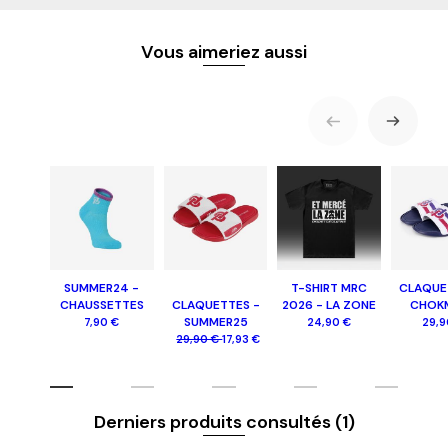
Vous aimeriez aussi
SUMMER24 -
T-SHIRT MRC
CLAQUE
CHAUSSETTES
CLAQUETTES -
2026 - LA ZONE
CHOK
SUMMER25
7,90 €
24,90 €
29,9
29,90 €
17,93 €
Derniers produits consultés
(1)