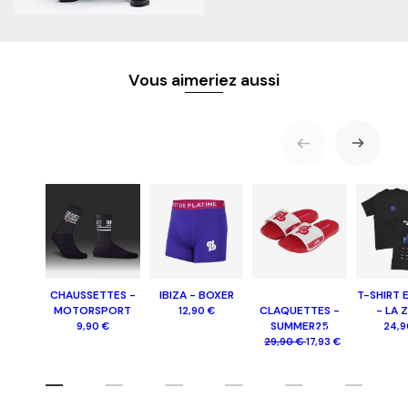
Vous aimeriez aussi
CHAUSSETTES -
IBIZA - BOXER
T-SHIRT 
MOTORSPORT
CLAQUETTES -
- LA 
12,90 €
SUMMER25
9,90 €
24,9
-40%
29,90 €
17,93 €