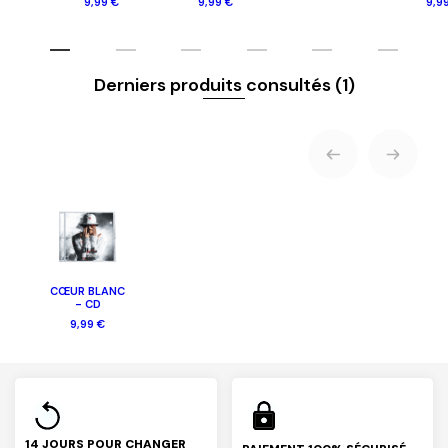
9,99 €
9,99 €
9,9
Derniers produits consultés
(1)
CŒUR BLANC
- CD
9,99 €
14 JOURS POUR CHANGER