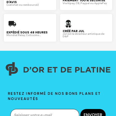
PAIEMENT 100% SÉCURISÉ
D'AVIS
Via Hipay, CB, Paypal ou ApplePay
(satisfait ou remboursé)
CRÉÉ PAR JUL
EXPÉDIÉ SOUS 48 HEURES
Jul est le directeur artistique de
Mondial Relay, Colissimo...
D&P
RESTEZ INFORMÉ DE NOS BONS PLANS ET
NOUVEAUTÉS
ENVOYER