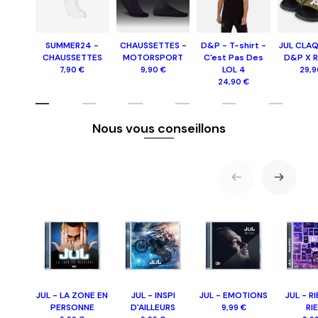
SUMMER24 -
CHAUSSETTES -
D&P - T-shirt -
JUL CLA
CHAUSSETTES
MOTORSPORT
C'est Pas Des
D&P X 
LOL 4
7,90 €
9,90 €
29,9
24,90 €
Nous vous conseillons
JUL - LA ZONE EN
JUL - INSPI
JUL - EMOTIONS
JUL - R
PERSONNE
D'AILLEURS
RI
9,99 €