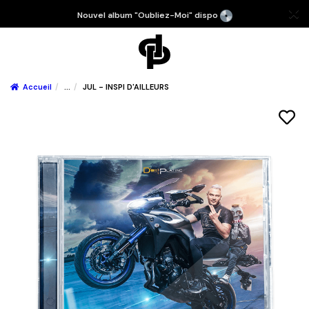
Nouvel album "Oubliez-Moi" dispo
Accueil
...
JUL - INSPI D'AILLEURS