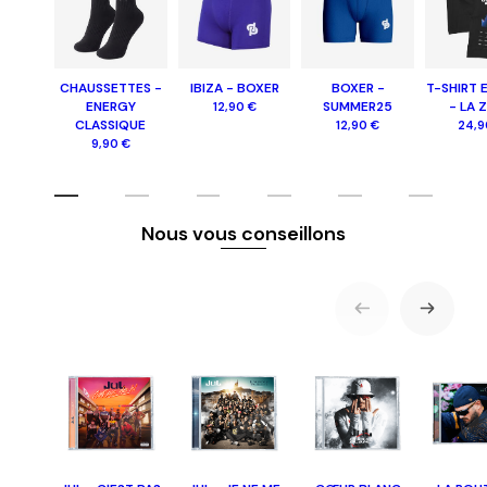
CHAUSSETTES -
IBIZA - BOXER
BOXER -
T-SHIRT 
ENERGY
SUMMER25
- LA 
12,90 €
CLASSIQUE
12,90 €
24,9
9,90 €
Nous vous conseillons