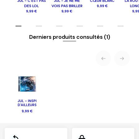
JUL - C'EST PAS
JUL - JE NE ME
CŒUR BLANC
LA ROU
DES LOL
VOIS PAS BRILLER
LON
9,99 €
9,99 €
9,99 €
9,9
Derniers produits consultés
(1)
JUL - INSPI
D'AILLEURS
9,99 €