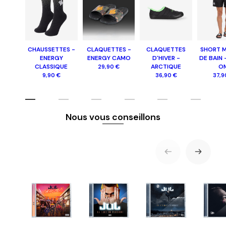
CHAUSSETTES -
CLAQUETTES -
CLAQUETTES
SHORT M
ENERGY
ENERGY CAMO
D'HIVER -
DE BAIN 
CLASSIQUE
ARCTIQUE
O
29,90 €
9,90 €
36,90 €
37,9
Nous vous conseillons