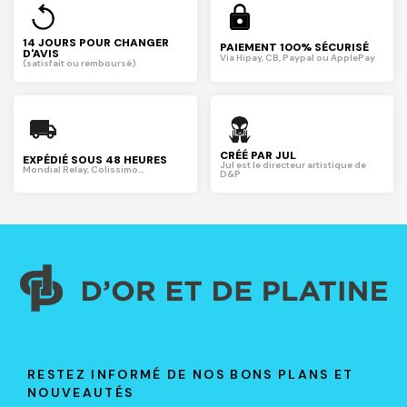
14 JOURS POUR CHANGER
PAIEMENT 100% SÉCURISÉ
D'AVIS
Via Hipay, CB, Paypal ou ApplePay
(satisfait ou remboursé)
CRÉÉ PAR JUL
EXPÉDIÉ SOUS 48 HEURES
Jul est le directeur artistique de
Mondial Relay, Colissimo...
D&P
RESTEZ INFORMÉ DE NOS BONS PLANS ET
NOUVEAUTÉS