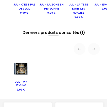
JUL - C'EST PAS
JUL - LA ZONE EN
JUL - LA TETE
JUL - E
DES LOL
PERSONNE
DANS LES
9,9
NUAGES
9,99 €
9,99 €
9,99 €
Derniers produits consultés
(1)
JUL - MY
WORLD
9,99 €