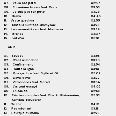
07.
J’suis pas parti
02:47
08.
Toi-même tu sais feat. Doria
03:53
09.
Je suis pas ton pote
03:25
10.
Bravo
04:45
11.
Veste quechua
02:55
12.
Toute la nuit feat. Jimmy Sax
03:23
13.
Laisse-moi là seul feat. Moubarak
03:29
14.
Grande
03:07
15.
Fait d’or
05:16
CD 2
01.
Sousou
03:58
02.
C’est un bonbon
03:26
03.
Confinement
02:54
04.
Toute la ligne
03:10
05.
Que ça dure feat. Bigflo et Oli
05:07
06.
Davai davai
02:22
07.
Vatos locos feat. Morad
03:34
08.
J’ai tout essayé
04:02
09.
En cas de…
02:58
10.
Fais tes comptes feat. Ghetto Phénomène,
05:33
Kamikaz, Moubarak
11.
Ce soir
04:31
12.
Pas méchant
03:18
13.
Pourquoi tu mens ?
02:23