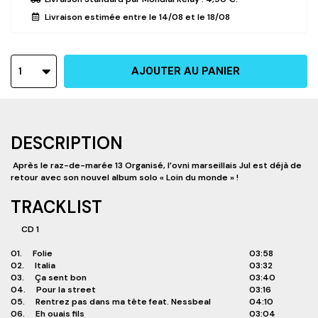
Livraison estimée entre le
14/08
et le
18/08
1
AJOUTER AU PANIER
DESCRIPTION
Après le raz-de-marée 13 Organisé, l’ovni marseillais Jul est déjà de
retour avec son nouvel album solo « Loin du monde » !
TRACKLIST
CD 1
01.
Folie
03:58
02.
Italia
03:32
03.
Ça sent bon
03:40
04.
Pour la street
03:16
05.
Rentrez pas dans ma tête feat. Nessbeal
04:10
06.
Eh ouais fils
03:04