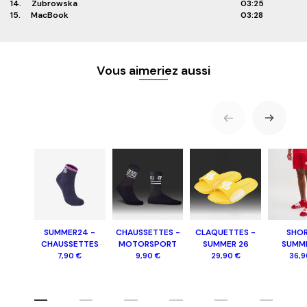
14.
Zubrowska
03:25
15.
MacBook
03:28
Vous aimeriez aussi
SUMMER24 -
CHAUSSETTES -
CLAQUETTES -
SHOR
CHAUSSETTES
MOTORSPORT
SUMMER 26
SUMM
7,90 €
9,90 €
29,90 €
36,9