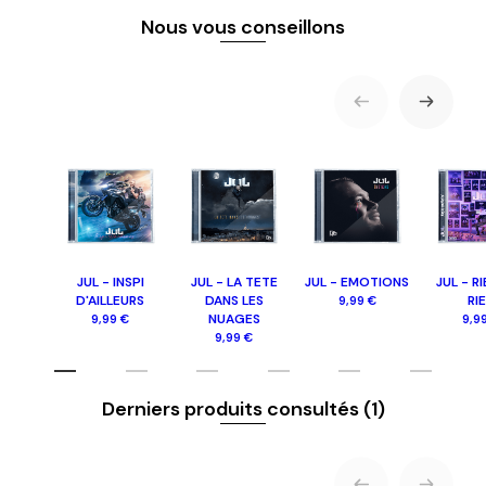
Nous vous conseillons
JUL - INSPI
JUL - LA TETE
JUL - EMOTIONS
JUL - R
D'AILLEURS
DANS LES
RI
9,99 €
NUAGES
9,99 €
9,9
9,99 €
Derniers produits consultés
(1)